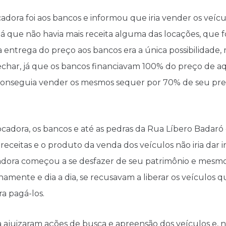
adora foi aos bancos e informou que iria vender os veícul
á que não havia mais receita alguma das locações, que 
a entrega do preço aos bancos era a única possibilidad
 fechar, já que os bancos financiavam 100% do preço de a
 conseguia vender os mesmos sequer por 70% de seu preç
ocadora, os bancos e até as pedras da Rua Líbero Badaró 
 receitas e o produto da venda dos veículos não iria dar 
adora começou a se desfazer de seu patrimônio e mesmo
amente e dia a dia, se recusavam a liberar os veículos q
ara pagá-los.
ajuizaram ações de busca e apreensão dos veículos e, 