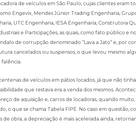
cadora de veículos em São Paulo, cujas clientes eram t
, como Engevix, Mendes Júnior Trading Engenharia, Gru
haria, UTC Engenharia, IESA Engenharia, Construtora Qu
striais e Participações, as quais, como fato público e no
ndalo de corrupção denominado “Lava a Jato” e, por co
trutura cancelados ou suspensos, o que levou mesmo alg
 falência.
centenas de veículos em pátios locados, já que não tinha
sibilidade que restava era a venda dos mesmos. Aconte
reço de aquisição e, carros de locadoras, quando muito
do, o que se chama Tabela FIPE. No caso em questão, c
os de obra, a depreciação é mais acelerada ainda, retor