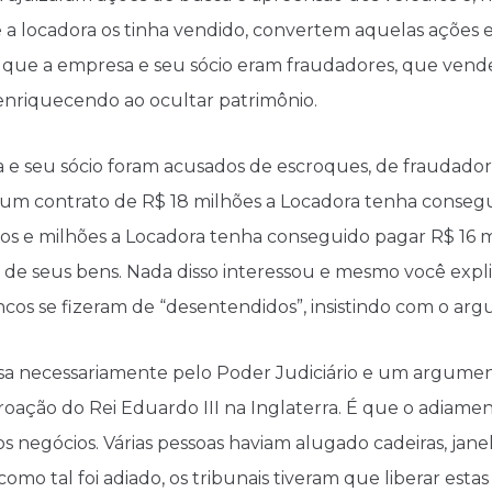
 a locadora os tinha vendido, convertem aquelas ações
 que a empresa e seu sócio eram fraudadores, que vend
enriquecendo ao ocultar patrimônio.
a e seu sócio foram acusados de escroques, de fraudado
 um contrato de R$ 18 milhões a Locadora tenha consegu
os e milhões a Locadora tenha conseguido pagar R$ 16 
e de seus bens. Nada disso interessou e mesmo você exp
ncos se fizeram de “desentendidos”, insistindo com o a
assa necessariamente pelo Poder Judiciário e um argum
roação do Rei Eduardo III na Inglaterra. É que o adiame
s negócios. Várias pessoas haviam alugado cadeiras, jan
como tal foi adiado, os tribunais tiveram que liberar esta