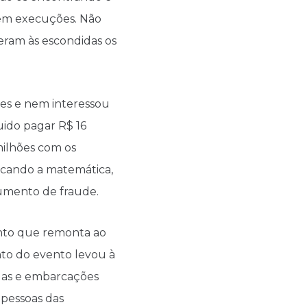
 em execuções. Não
eram às escondidas os
res e nem interessou
ido pagar R$ 16
milhões com os
licando a matemática,
rgumento de fraude.
ento que remonta ao
nto do evento levou à
elas e embarcações
s pessoas das