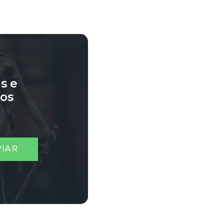
s e
sos
VIAR