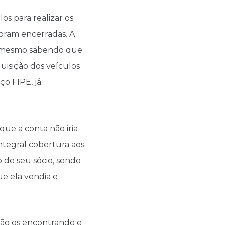
os para realizar os
foram encerradas. A
e, mesmo sabendo que
quisição dos veículos
o FIPE, já
que a conta não iria
integral cobertura aos
 de seu sócio, sendo
ue ela vendia e
não os encontrando e