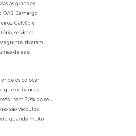
odas as grandes
po OAS, Camargo
eiroz Galvão e
tório, se viram
nseguinte, tiveram
umas delas à
 onde os colocar,
ce que os bancos
, retornam 70% do seu
omo são veículos
nando quando muito