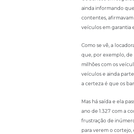
ainda informando que
contentes, afirmavam
veículos em garantia 
Como se vê, a locador
que, por exemplo, de
milhões com os veícul
veículos e ainda part
a certeza é que os ba
Mas há saída e ela p
ano de 1.327 com a co
frustração de inúmero
para verem o cortejo, 