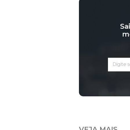
Sa
me
VEJA MAIS...