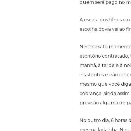
quem será pago no mê
A escola dos filhos e 
escolha óbvia vai ao f
Neste exato momento v
escritório contratado,
manhã, à tarde e à noi
insistentes e não raro
mesmo que você diga q
cobrança, ainda assim
previsão alguma de 
No outro dia, 6 horas
mesma ladainha. Neste