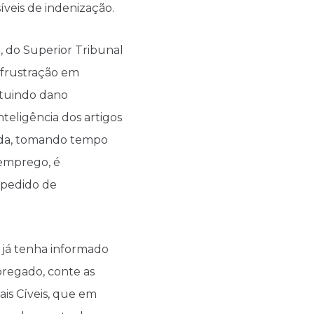
íveis de indenização.
, do Superior Tribunal
 frustração em
ituindo dano
eligência dos artigos
edida, tomando tempo
 emprego, é
e pedido de
 já tenha informado
regado, conte as
ais Cíveis, que em