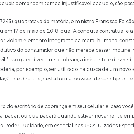
s quais demandam tempo injustificável daquele, são pass
245) que tratava da matéria, o ministro Francisco Falcão
u em 17 de maio de 2018, que “A conduta contratual e a
or violam elemento integrante da moral humana, const
odutivo do consumidor que não merece passar impune int
ivil.” Isso quer dizer que a cobrança insistente e desm
deria, por exemplo, ser utilizado na busca de um novo
ação de direito e, desta forma, possível de ser objeto d
o do escritório de cobrança em seu celular e, caso você
ai pagar, ou que pagará quando estiver novamente emp
do Poder Judiciário, em especial nos JECs-Juizados Especi