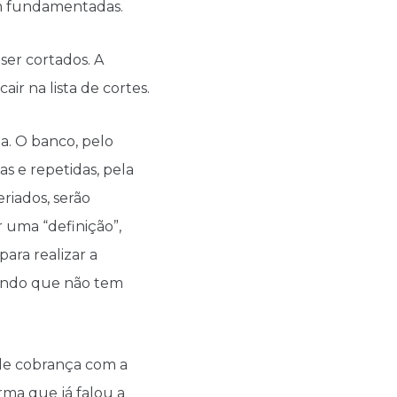
em fundamentadas.
 ser cortados. A
air na lista de cortes.
a. O banco, pelo
as e repetidas, pela
riados, serão
r uma “definição”,
ara realizar a
zendo que não tem
 de cobrança com a
ma que já falou a