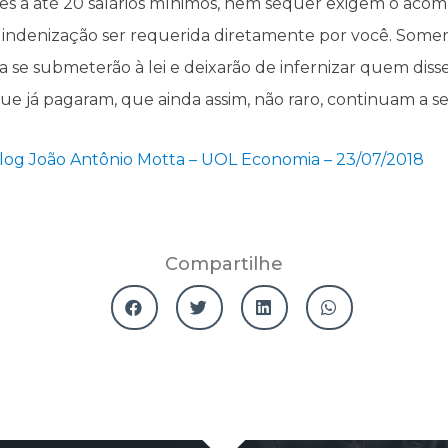
s a até 20 salários mínimos, nem sequer exigem o ac
indenização ser requerida diretamente por você. Somen
a se submeterão à lei e deixarão de infernizar quem diss
que já pagaram, que ainda assim, não raro, continuam a s
Blog João Antônio Motta – UOL Economia – 23/07/2018
Compartilhe