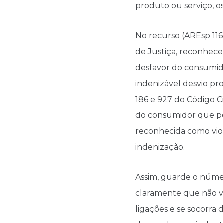
produto ou serviço, o
No recurso (AREsp 1167
de Justiça, reconhece
desfavor do consumid
indenizável desvio pr
186 e 927 do Código C
do consumidor que po
reconhecida como viol
indenização.
Assim, guarde o númer
claramente que não v
ligações e se socorra 