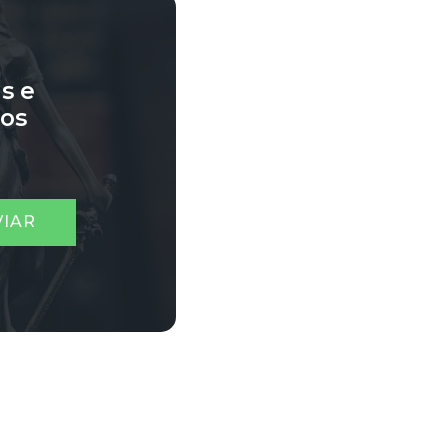
s e
sos
VIAR