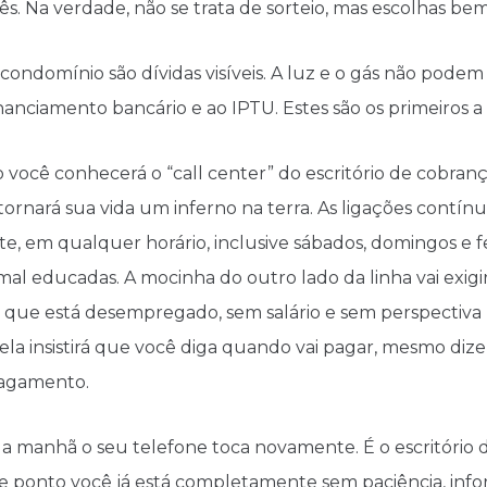
s. Na verdade, não se trata de sorteio, mas escolhas b
o condomínio são dívidas visíveis. A luz e o gás não podem
inanciamento bancário e ao IPTU. Estes são os primeiros a c
ocê conhecerá o “call center” do escritório de cobranç
 tornará sua vida um inferno na terra. As ligações contínu
te, em qualquer horário, inclusive sábados, domingos e fe
 mal educadas. A mocinha do outro lado da linha vai exigi
ue está desempregado, sem salário e sem perspectiva p
 ela insistirá que você diga quando vai pagar, mesmo di
pagamento.
 da manhã o seu telefone toca novamente. É o escritório
 ponto você já está completamente sem paciência, infor