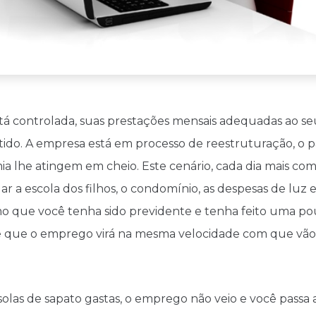
stá controlada, suas prestações mensais adequadas ao seu
ido. A empresa está em processo de reestruturação, o paí
 lhe atingem em cheio. Este cenário, cada dia mais co
gar a escola dos filhos, o condomínio, as despesas de luz 
o que você tenha sido previdente e tenha feito uma po
e que o emprego virá na mesma velocidade com que vã
as de sapato gastas, o emprego não veio e você passa a r