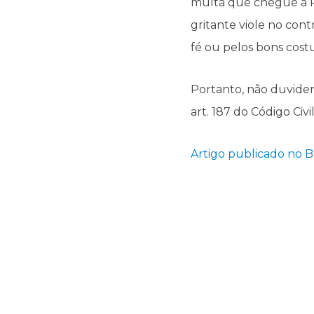
multa que chegue a R$
gritante viole no cont
fé ou pelos bons cos
Portanto, não duvide
art. 187 do Código Civ
Artigo publicado no 