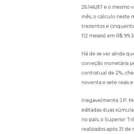
26.146,87 e o mesmo v
mês, o cálculo neste 
trezentos e cinquenta 
112 meses) em R$ 99.35
Há de se ver ainda qu
correção monetária pe
contratual de 2%, che
noventa e sete reais e
Inegavelmente J.P. Mo
editadas duas súmulas
no país, o Superior Tr
realizados após 31 de