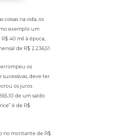
coisas na vida, os
 como exemplo um
 R$ 40 mil à época,
ensal de R$ 2.236,51.
interrompeu os
sucessivas, deve ter
porou os juros
.365,10 de um saldo
rice” é de R$
co no montante de R$