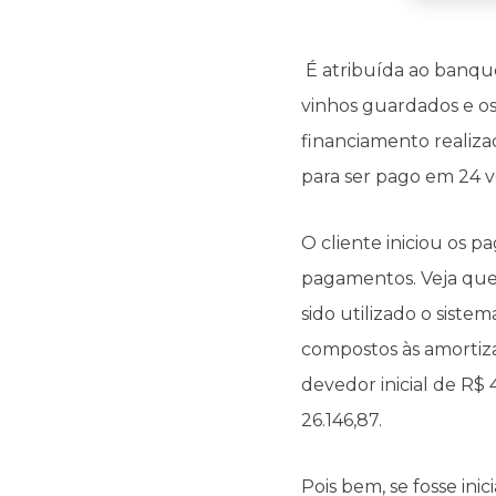
É atribuída ao banque
vinhos guardados e o
financiamento realiza
para ser pago em 24 v
O cliente iniciou os p
pagamentos. Veja que 
sido utilizado o sist
compostos às amortiza
devedor inicial de R$ 
26.146,87.
Pois bem, se fosse i