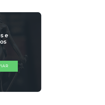
s e
sos
VIAR