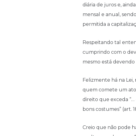
diária de juros e, ain
mensal e anual, sendo 
permitida a capitaliza
Respeitando tal ente
cumprindo com o dever
mesmo está devendo m
Felizmente há na Lei,
quem comete um ato ilí
direito que exceda “… 
bons costumes” (art. 1
Creio que não pode h