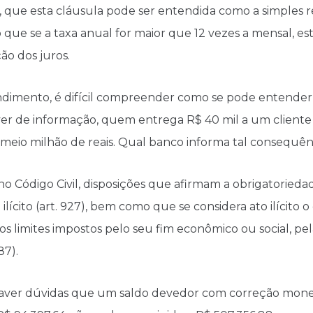
da, que esta cláusula pode ser entendida como a simples r
que se a taxa anual for maior que 12 vezes a mensal, est
ção dos juros.
ndimento, é difícil compreender como se pode entender
 de informação, quem entrega R$ 40 mil a um cliente e
eio milhão de reais. Qual banco informa tal consequênc
 no Código Civil, disposições que afirmam a obrigatoried
cito (art. 927), bem como que se considera ato ilícito o
os limites impostos pelo seu fim econômico ou social, pe
87).
aver dúvidas que um saldo devedor com correção monetár