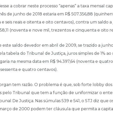
iesse a cobrar neste processo “apenas” a taxa mensal cap
mês de junho de 2018 estaria em R$ 507.356,88 (quinhento
e seis reais e oitenta e oito centavos), contra um saldo a 
8,11 (noventa e nove mil, trezentos e cinquenta e oito r
e este saldo devedor em abril de 2009, se trazido a jun
la tabela do Tribunal de Justiça, juros simples de 1% ao
garia na mesma data em R$ 94.397,64 (noventa e quatro 
 sessenta e quatro centavos).
rgan tem razão. O problema é que, sob forte lobby dos
 pelo Tribunal que tem a função de uniformizar o ente
ibunal De Justiça. Nas súmulas 539 e 541, o STJ diz que o
 março de 2000 podem ter cláusula que permita a capit