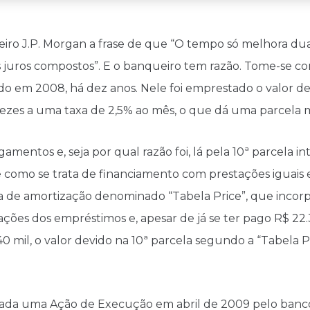
iro J.P. Morgan a frase de que “O tempo só melhora duas 
s juros compostos”. E o banqueiro tem razão. Tome-se
do em 2008, há dez anos. Nele foi emprestado o valor de
ezes a uma taxa de 2,5% ao mês, o que dá uma parcela m
agamentos e, seja por qual razão foi, lá pela 10ª parcela 
como se trata de financiamento com prestações iguais e 
ema de amortização denominado “Tabela Price”, que incor
ções dos empréstimos e, apesar de já se ter pago R$ 22
40 mil, o valor devido na 10ª parcela segundo a “Tabela P
niciada uma Ação de Execução em abril de 2009 pelo ban