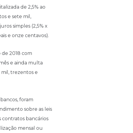
italizada de 2,5% ao
s e sete mil,
juros simples (2,5% x
eais e onze centavos).
ho de 2018 com
 mês e ainda multa
mil, trezentos e
 bancos, foram
ndimento sobre as leis
s contratos bancários
alização mensal ou