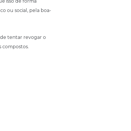
ue isso de forma
co ou social, pela boa-
de tentar revogar o
os compostos.