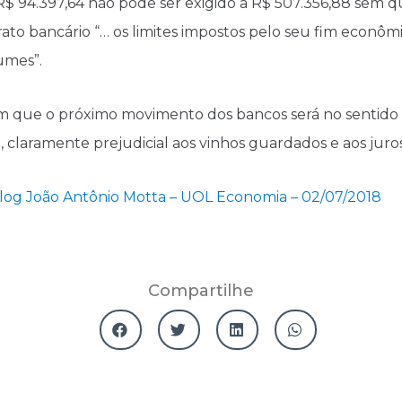
 94.397,64 não pode ser exigido a R$ 507.356,88 sem q
rato bancário “… os limites impostos pelo seu fim econômi
tumes”.
m que o próximo movimento dos bancos será no sentido 
il, claramente prejudicial aos vinhos guardados e aos jur
Blog João Antônio Motta – UOL Economia – 02/07/2018
Compartilhe