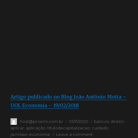
pode retirar 80% do capital empregado? – só
quando completar os 60 meses você terá R$
1.200,00 mais a TR.
Como dissemos: o que é ruim pode ficar pior!
Fuja do título de capitalização e, se for
solicitado pelo gerente a compra de um para
liberar um empréstimo, lembre-se que o Banco
Central tem uma ouvidoria justamente para
acatar e investigar este tipo de desvio.
Artigo publicado no Blog João Antônio Motta –
UOL Economia – 19/02/2018
host@proemi.com.br
05/11/2020
bancos; direito;
aplicar; aplicação; titulodecapitalizacao; cuidado;
jacmlaw; economia;
Leave a comment