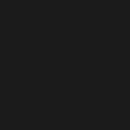
indireto nas taxas de juros do empréstimo,
levando o cliente a passos largos para a
inadimplência.
Como por exemplo: você precisou de R$ 5 mil
e conseguiu 24 meses para pagar com uma
taxa fixa de 2,5% ao mês. Sua prestação mensal
será de R$ 279,56. Mas, para obter este
empréstimo com esta taxa espetacular você
teve de comprar um título de capitalização de
R$ 1.500,00 com 60 pagamentos mensais de
R$ 25,00. Uma ninharia que, você avalia, não
vai fazer falta. Certo?
Errado! E bem errado. Sua taxa de juros foi para
3,29% ao mês e – você lembra que só no final