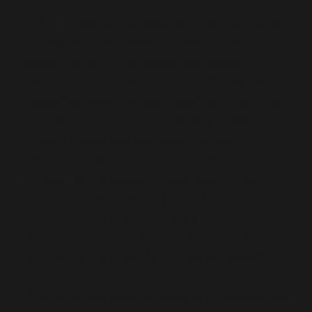
Enfim, é incompreensível como os brasileiros
entregaram quase R$ 21 bilhões de suas
economias a uma aplicação que sequer
retorna o valor do dinheiro entregue ao banco.
Diz-se “poupança programada” para quem não
tem disciplina em poupar: bobagem, basta
colocar o valor que você quer poupar em
débito automático. Diz-se “vantagem de
sorteio”: outra bobagem, pois quem em sã
consciência vai pagar alguém para
administrar suas apostas, pois você paga ao
banco – e caro – para administrar a loteria
com seu número, seu “elemento sorteável”.
É evidente que esta aplicação é um desastre ao