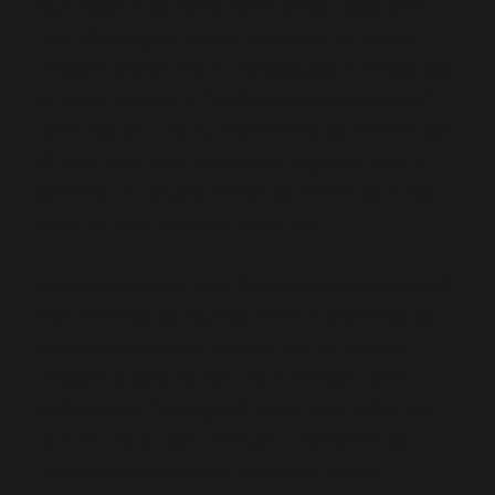
aplicador, mas, como afirmamos, pode ficar
pior já que geralmente o gerente do banco
procura enfiar esta aplicação goela abaixo dos
clientes como um “pedido de reciprocidade”,
para “ajudá-lo no cumprimento de metas”. Até
aí tudo bem, pois você pode negociar com o
gerente um pacote menor de tarifas ou ainda
uma isenção na conta corrente.
A situação passa a ser desastrosa quando você,
eternamente pendurado entre a diferença do
contra-cheque e os boletos que se vencem,
procura o gerente, seu “bom amigo”, para
solicitar um “papagaio”: aquele empréstimo
que vai lhe ajudar a vencer a montanha de
boletos que o correio insiste em trazer.