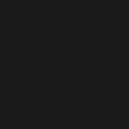
possível liberar percentuais estipulados
previamente em contrato, até chegar próximo
ao final do plano, quando o banco possibilita o
resgate de 100% da aplicação.
Como você pode ver, esta modalidade de
aplicação, apesar de ter como remuneração os
mesmos percentuais de juros da caderneta de
poupança, não é a mesma coisa. Aliás, nem é
parecida, pois você terá retorno apenas de
parte do que entregou ao banco e com os
menores juros do mercado. Acontece que a
caderneta de poupança não tem imposto de
renda e no título de capitalização pode haver a
existência de alíquota de até 30%, se você for
sorteado.