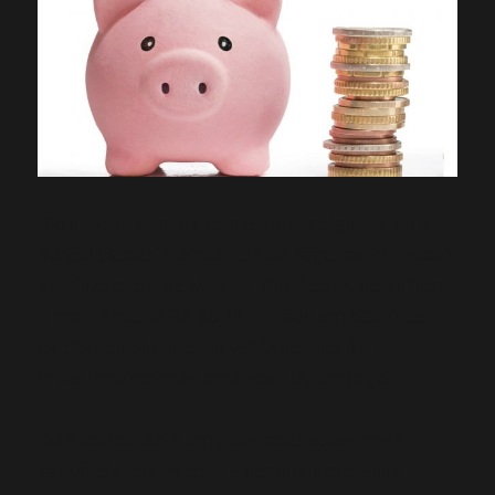
De acordo com os números divulgados pela
SUSEP (Superintendência de Seguros Privados),
em dezembro de 2017 os brasileiros deixaram
o montante de R$ 20,78 bilhões em título de
capitalização que, na verdade, não é um
investimento mas uma aposta, um jogo.
Esta aplicação é uma das operações mais
rentáveis aos bancos e demais empresas