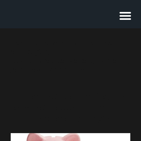
Tag:
bancos; direito; aplicar;
aplicação;
titulodecapitalizacao; cuidado;
jacmlaw; economia;
Aplicar R$ 1.500 e ficar só
com R$ 1.200? Isso é
título de capitalização