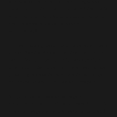
operadoras. Parte da quantia empregada vai
para o cálculo de juros, outra parte é destinada
a compor o fundo de sorteio e outro montante
destina-se ao banco como taxa de
administração.
Em resumo e a grosso modo: de cada cem reais
que você se dispõe a aplicar, dez ficam com o
banco, dez compõem o fundo para sorteio e
oitenta compõem o capital que, acrescido dos
juros – iguais aos da caderneta de poupança –
retornarão quando for possível o resgate.
Sim, quando for possível o resgate.
Geralmente nos primeiros 12 meses é proibido
qualquer resgate e, depois desse período, só é