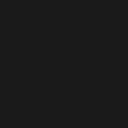
Nesta hora, exatamente neste momento, que o
gerente puxa da cartola o titulo de
capitalização, mencionando ainda que você o
ajudará a cumprir a meta de venda e, ainda,
poderá ser sorteado em uma bolada, o que
resolverá todos os seus problemas
financeiros.
Além desta prática ser proibida pelo Código do
Consumidor, por configurar “venda casada”
(aquela condição de compra pelo banco do que
você não precisa para adquirir aquilo que você
precisa), é terminantemente vedada pelo
Banco Central por implicar no aumento