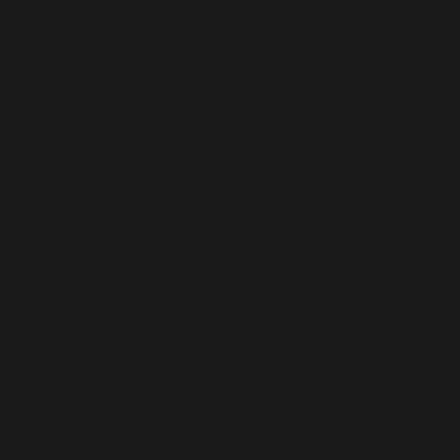
firma em que trabalha, um
rtamente, as agências
ervado.
a em relação a você, mas tenha
o qualquer indenização por
om cara de paisagem e sem
o, que dizem que isso “… são
confortos e as contendas
 qualquer situação
ientes que todos devem
ral é o tratamento público