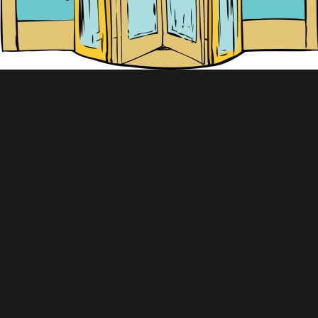
Ao chegar na sua agência bancária, você é recepcio
giratória que, por absurdo, deixa passar bandidos c
por aquela maldita moeda de cinco centavos no fundo
travar.
Imediatamente se forma uma fila com pessoas sem o 
mesma forma, a gentil segurança passa a lhe dispen
homicida. Você se desfaz de tudo, esvazia a bolsa e o 
teimosia da porta em não lhe deixar passar é de faz
Finalmente você consegue entrar e obter seu lugar n