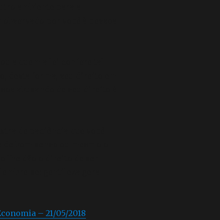
outro ambiente para a
r observado por você à pessoa
ou a quem a lei confere tal
, desta forma, seu direito em
soa abusando de seu direito à
xtra de paciência que você
lta de bom senso ou mesmo o
 lhe dão o direito de ser
lembre-se: gentileza gera
Economia – 21/05/2018