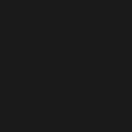
Se os seguranças da agência
 desrespeitoso em público, e
você será titular de
 da porta giratória, se os
izeram o possível para
 que não leva à qualquer
os municípios terem lei que dá
aticamente insolúvel a vai da
há uma maior ou menor
ara um compromisso, ou mesmo
 acanhe em procurar auxílio de
esolver seu problema.
prática tolerável, pois para