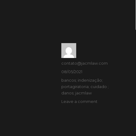
contato@jacmlaw.com
08/05/2021
bancos; indenização;
portagiratoria; cuidado ;
danos; jacmlaw
Leave a comment