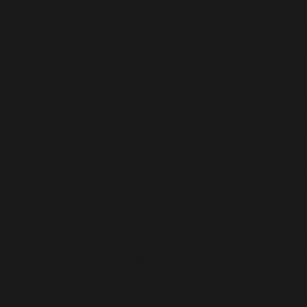
navio de cruzeiro, onde milhares de pessoas tenta
Felizmente há internet para passar o tempo, só que 
celular, já que os assaltos denominados de “saidin
que um bandido, de dentro do banco, passa ao outro 
Então você está ali, envelhecendo e esperando sua v
escuta a gentil caixa do banco tentando cumprir a me
empregador de vender tantos quantos títulos de capi
A demora já lhe parece insuportável quando, exatame
atendido, passa à frente uma pessoa que legalmente (
prioridade.
Certo, isso nem deveria ser lei federal, pois a boa e
que as pessoas com deficiência, os idosos, as gestant
com crianças de colo e os obesos devem ter nossa p
ceder a vez, o lugar. Acontece que quem lhe passa à 