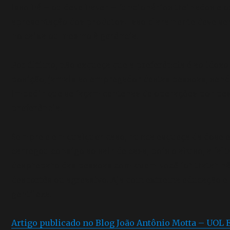
isso há – ou deve haver – funcionários treinados e 
apresentação dos produtos. Isso claramente deve se
no caixa ou mesmo à gerência.
Por último, não esqueça que a preferência é ao idoso 
posição, jamais ao empregador destas pessoas, sendo
impedir que se façam centenas de operações por pes
preferência.
Sempre e em qualquer caso, nunca esqueça da dose e
carregou consigo ao sair de casa, pois o abuso, a fa
despreparo das pessoas com quem você for tratar não
descortês ou agressivo. Aja com extrema educação e 
gentileza.
Artigo publicado no Blog João Antônio Motta – UOL 