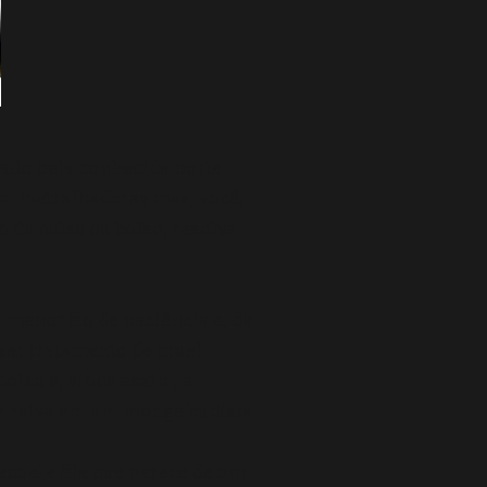
nado pela conhecida porta
om metralhadoras mas, você,
 da bolsa ou bolso, resolve
menor fio de paciência e, da
sar tratamento de cruel
bolso e, ainda assim, a
er raiva em um monge budista.
aquela fila que parece de um