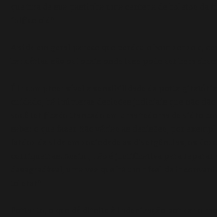
que tira de sua pastinha uma centena de boletos da 
“office old”.
A vida em geral parece que perdeu o bom senso e, ce
bancárias são os locais onde isso pode ser bem obs
É incompreensível a sensibilidade da porta giratóri
cuidado, há inúmeras decisões judiciais que não dã
você ter ficado trancado em uma redoma de vidro c
saber o que fazer. São várias as decisões, por exempl
fardos da vida em sociedade as divergências, os des
corriqueiras. Assim, não é justificativa para reparar
desagradável, uma vez que há um nível de inconven
tolerar”.
Portanto, o que dá direito à indenização por dano mo