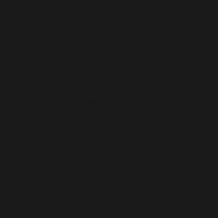
m embarcar ao mesmo tempo.
você é impedido de usar seu
ha” têm como base a informação
na rua.
ez de ser atendido, quando
ta que lhe foi imposta por seu
talização e seguros conseguir.
nte na sua vez de ser
Lei n.º 10.048/00) tem
ducação ensina desde criança
es, as lactantes, as pessoas
referência, que nós devemos
frente é um velhinho simpático