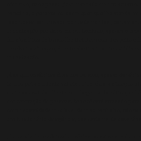
ofensivo, não apenas ficar trancado em um aquário. 
bancária, o gerente, ou quem quer que lhe atenda foi
isso possa ser provado por testemunhos, certamente 
indenização por dano moral. Contudo, apenas o travar
funcionários do banco lhe trataram com respeito e f
resolver a situação, é mero aborrecimento cotidiano
indenização.
Já as quilométricas filas dos bancos, apesar de vári
tempo para o cliente ser atendido, é uma situação pr
sorte ou azar do cliente em chegar no horário que 
concentração de pessoas. Se você está atrasado p
com necessidade inadiável de ir ao banheiro, não se
um funcionário da agência, que certamente deverá r
Já a venda de produtos bancários no caixa não é uma 