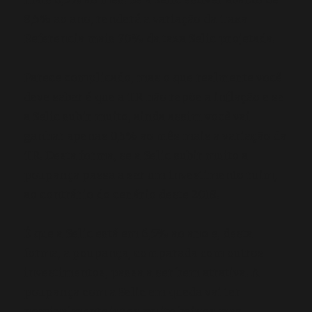
8,5% ao ano, renderá a variação da Taxa
Referencia mais 70% da taxa Selic projetada.
Parece complicado, mas o que realmente você
deve saber é que a TR não repõe a inflação e se
a Selic subir muito, ainda assim você vai
ganhar apenas 0,5% ao mês mais a variação da
TR. Desta forma, se a Selic subir muito a
poupança passa a ser um investimento ruim,
ao contrário do cenário deste 2018.
É que a Selic está em 6,5% ao ano e, desta
forma, a poupança, comparada com outros
investimentos, passa a ser bem atrativa. A
poupança com a Selic em queda vai ter
nominalmente juros muito baixos mas,