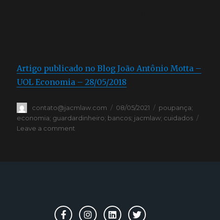
com a taxa Selic em queda, as vantagens da
poupança crescem e ela parece ser um destino
seguro e bom para seu investimento.
Artigo publicado no Blog João Antônio Motta –
UOL Economia – 28/05/2018
contato@jacmlaw.com
08/05/2021
poupança;
economia; guardardinheiro; bancos; jacmlaw; cuidados
Leave a comment