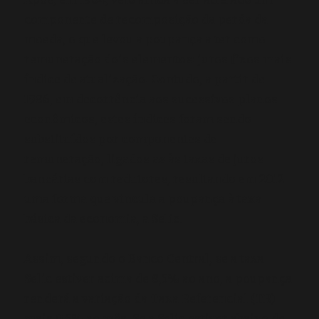
componente de recomposição da perda da
moeda, o que levou a poupança a ter como
remuneração dois elementos: juros fixos mais
índice de atualização. Contudo, a partir de
1986, em decorrência aos sucessivos planos
econômicos, estes índices foram sendo
substituídos por componentes de
remuneração, ligados as às taxas de juros
bancárias com redutores, resultando em 2012
uma forma que vincula a poupança à taxa
básica da economia, a Selic.
Assim, segundo o Banco Central, se a taxa
Selic estiver acima de 8,5% ao ano, a poupança
renderá a variação da Taxa Referencial (TR)
mais 0,5% ao mês. Se a Selic estiver abaixo de