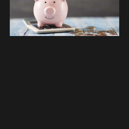
Este investimento vem da época de Dom Pedro
II que, em 1861, quando criou a Caixa
Econômica Federal, instituiu esta modalidade
para criar e incentivar a poupança na
população. Criada com rendimento de 6% ao
ano, historicamente veio sendo manipulada de
sorte que chegou ao pagamento de 0,5% ao
mês, ou 6,168% ao ano caso o rendimento
fosse reaplicado mês a mês.
Após, em 1964, veio ainda a ser atrelado um