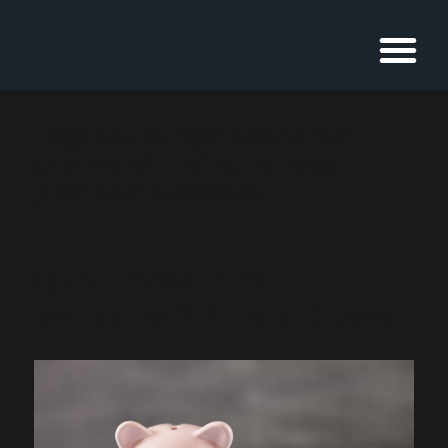
Tag:
poupança; economia;
guardardinheiro; bancos;
jacmlaw; cuidados
Quer investir na
poupança? A hora é essa