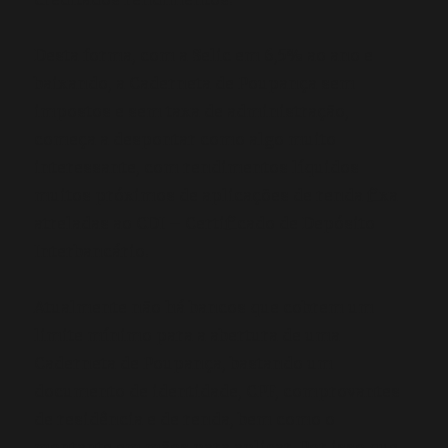
Desta forma, com a Selic em 6,5% ao ano e
baixando, a Caderneta de Poupança sem
impostos e sem taxa de administração,
começa a despontar como algo muito
interessante, com rendimentos líquidos
muitos próximos de aplicações de renda fixa
atreladas ao CDI – Certificado de Depósito
Interbancário.
Atualmente não há bancos que cobrem um
limite mínimo para a abertura de uma
Caderneta de Poupança, bastando um
documento de identidade, CPF, comprovantes
de residência e de renda, bem como o
montante em mãos para aplicar. Por isso que,