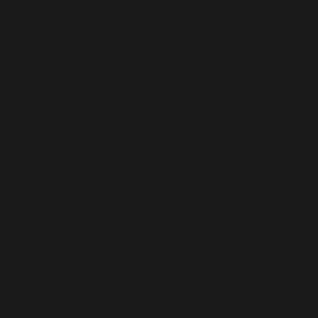
igualmente, as demais aplicações em renda
fixa também vão despencar.
A poupança no entanto tem isenção total de
impostos e você não paga nada de taxa de
administração, estando garantidos pelo FGC –
Fundo Garantidor de Crédito os depósitos de
até R$ 250 mil reais em caso de quebra do
banco.
Já quanto à liquidez, a possibilidade de você
sacar o dinheiro com rendimentos, tem de ser
observado o prazo mínimo de 30 (trinta) dias,
só depois disso é possível sacar diariamente.
Se você sacar antes de um mês, não serão
creditados rendimentos.